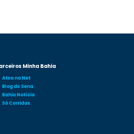
arceiros Minha Bahia
Atoa na Net
Blog do Sena
Bahia Notícia
Só Corridas