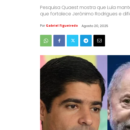
Pesquisa Quaest mostra que Lula mant
que fortalece Jerônimo Rodrigues e dif
Por
Gabriel Figueiredo
Agosto 20, 2025