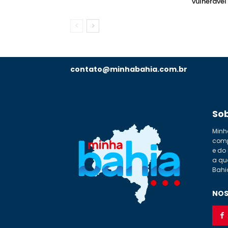
vulnerável
contato@minhabahia.com.br
So
Minh
comp
e do
a qu
Bahi
NOS