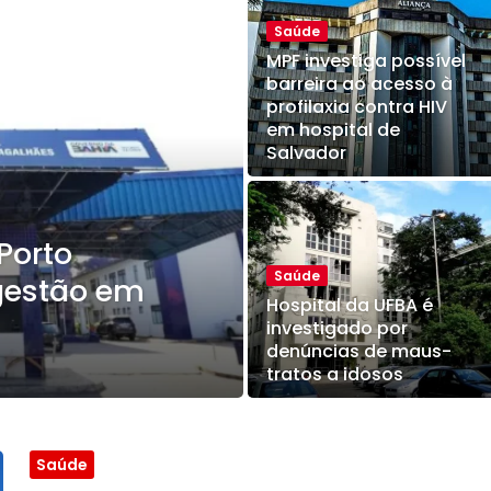
Saúde
MPF investiga possível
barreira ao acesso à
profilaxia contra HIV
em hospital de
Salvador
Porto
Saúde
 gestão em
Hospital da UFBA é
investigado por
denúncias de maus-
tratos a idosos
Saúde