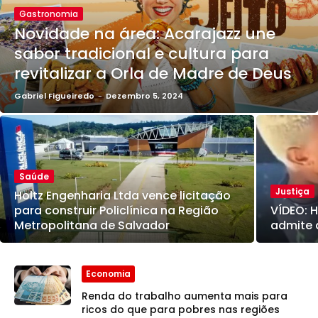
Gastronomia
Novidade na área: Acarajazz une
sabor tradicional e cultura para
revitalizar a Orla de Madre de Deus
Gabriel Figueiredo
-
Dezembro 5, 2024
Saúde
Justiça
Holtz Engenharia Ltda vence licitação
para construir Policlínica na Região
VÍDEO: 
Metropolitana de Salvador
admite 
Economia
Renda do trabalho aumenta mais para
ricos do que para pobres nas regiões