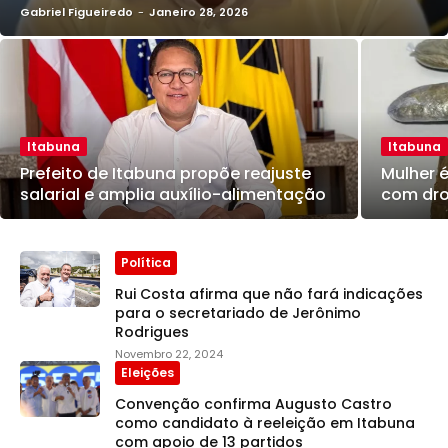
Gabriel Figueiredo
-
Janeiro 28, 2026
Itabuna
Itabuna
Prefeito de Itabuna propõe reajuste
Mulher 
salarial e amplia auxílio-alimentação
com dro
Política
Rui Costa afirma que não fará indicações
para o secretariado de Jerônimo
Rodrigues
Novembro 22, 2024
Eleições
Convenção confirma Augusto Castro
como candidato à reeleição em Itabuna
com apoio de 13 partidos