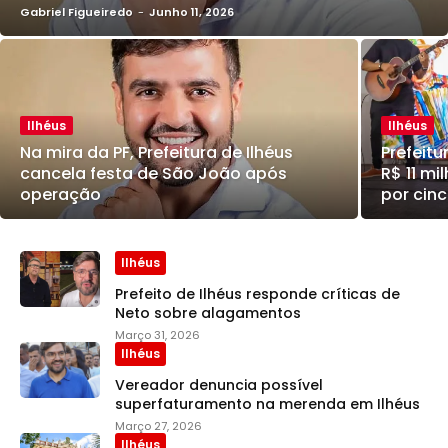
Gabriel Figueiredo
-
Junho 11, 2026
Ilhéus
Ilhéus
Na mira da PF, Prefeitura de Ilhéus
Prefeitu
cancela festa de São João após
R$ 11 m
operação
por cin
Ilhéus
Prefeito de Ilhéus responde críticas de
Neto sobre alagamentos
Março 31, 2026
Ilhéus
Vereador denuncia possível
superfaturamento na merenda em Ilhéus
Março 27, 2026
Ilhéus