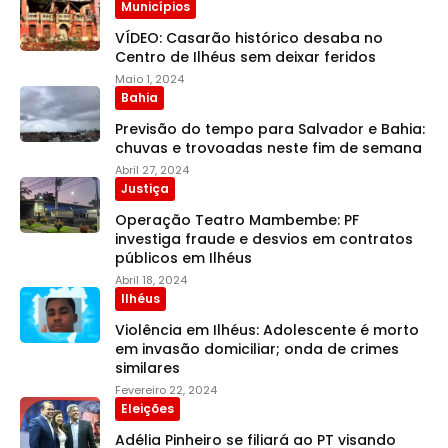
Municípios
VÍDEO: Casarão histórico desaba no
Centro de Ilhéus sem deixar feridos
Maio 1, 2024
Bahia
Previsão do tempo para Salvador e Bahia:
chuvas e trovoadas neste fim de semana
Abril 27, 2024
Justiça
Operação Teatro Mambembe: PF
investiga fraude e desvios em contratos
públicos em Ilhéus
Abril 18, 2024
Ilhéus
Violência em Ilhéus: Adolescente é morto
em invasão domiciliar; onda de crimes
similares
Fevereiro 22, 2024
Eleições
Adélia Pinheiro se filiará ao PT visando