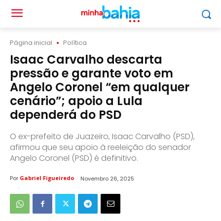
Página inicial
Política
Isaac Carvalho descarta
pressão e garante voto em
Angelo Coronel “em qualquer
cenário”; apoio a Lula
dependerá do PSD
O ex-prefeito de Juazeiro, Isaac Carvalho (PSD),
afirmou que seu apoio à reeleição do senador
Angelo Coronel (PSD) é definitivo.
Por
Gabriel Figueiredo
Novembro 26, 2025