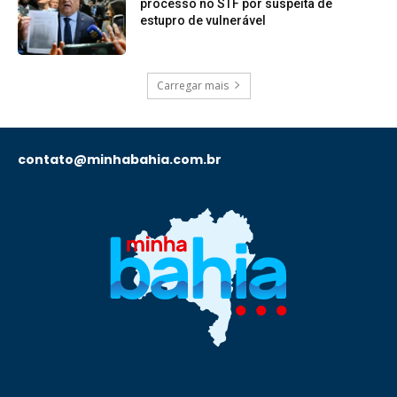
processo no STF por suspeita de
estupro de vulnerável
Carregar mais
contato@minhabahia.com.br