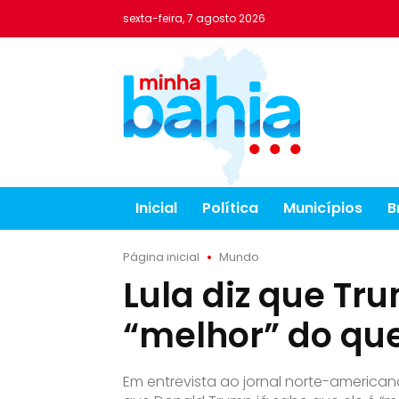
sexta-feira, 7 agosto 2026
Inicial
Política
Municípios
B
Página inicial
Mundo
Lula diz que Tr
“melhor” do que
Em entrevista ao jornal norte-american