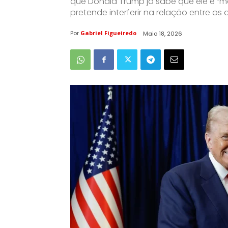
que Donald Trump já sabe que ele é “me
pretende interferir na relação entre os d
Por
Gabriel Figueiredo
Maio 18, 2026