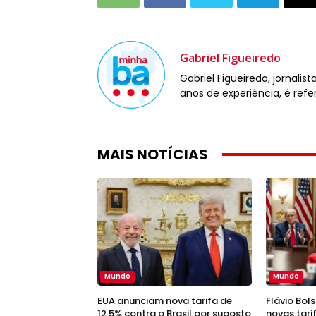
Gabriel Figueiredo
Gabriel Figueiredo, jornali
anos de experiência, é refe
MAIS NOTÍCIAS
Mundo
Mundo
EUA anunciam nova tarifa de
Flávio Bol
12,5% contra o Brasil por suposto
novas tari