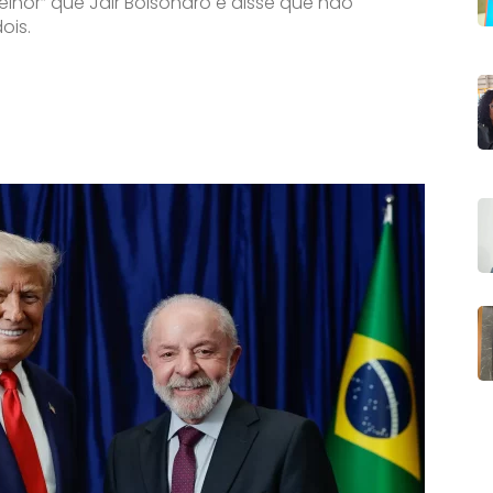
lhor” que Jair Bolsonaro e disse que não
ois.