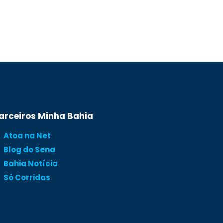
arceiros Minha Bahia
Atoa na Net
Blog do Sena
Bahia Notícia
Só Corridas