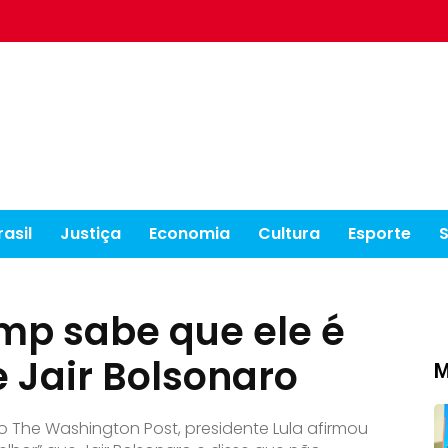
rasil
Justiça
Economia
Cultura
Esporte
ump sabe que ele é
 Jair Bolsonaro
M
o The Washington Post, presidente Lula afirmou