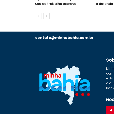
uso de trabalho escravo
e defende 
contato@minhabahia.com.br
So
Minh
comp
e do
a qu
Bahi
NOS