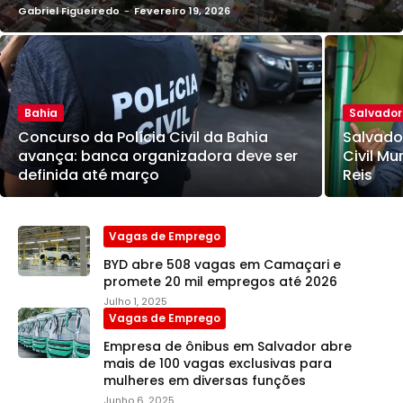
Gabriel Figueiredo
-
Fevereiro 19, 2026
Bahia
Salvador
Concurso da Polícia Civil da Bahia
Salvado
avança: banca organizadora deve ser
Civil Mu
definida até março
Reis
Vagas de Emprego
BYD abre 508 vagas em Camaçari e
promete 20 mil empregos até 2026
Julho 1, 2025
Vagas de Emprego
Empresa de ônibus em Salvador abre
mais de 100 vagas exclusivas para
mulheres em diversas funções
Junho 6, 2025