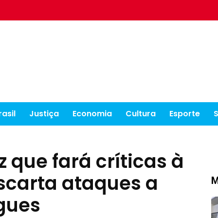
rasil
Justiça
Economia
Cultura
Esporte
 que fará críticas à
scarta ataques a
M
gues