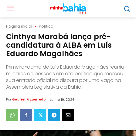
Página inicial
Política
Cinthya Marabá lança pré-
candidatura à ALBA em Luís
Eduardo Magalhães
Primeira-dama de Luís Eduardo Magalhães reuniu
milhares de pessoas em ato político que marcou
sua entrada oficial na disputa por uma vaga na
Assembleia Legislativa da Bahia.
Por
Gabriel Figueiredo
Junho 19, 2026