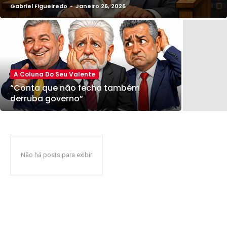
Gabriel Figueiredo
-
Janeiro 26, 2026
A Coluna Do Seu Valente
“Conta que não fecha também
derruba governo”
Não há posts para exibir