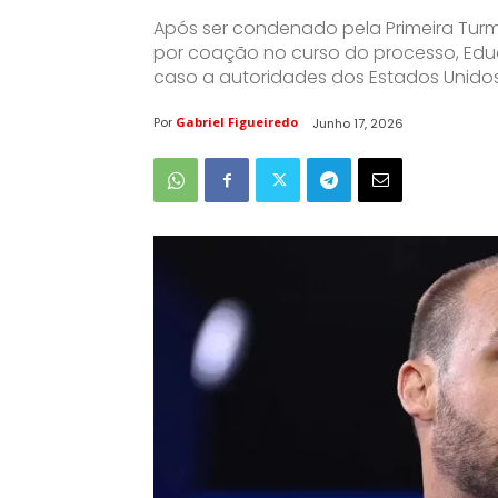
Após ser condenado pela Primeira Turm
por coação no curso do processo, Edu
caso a autoridades dos Estados Unidos
Por
Gabriel Figueiredo
Junho 17, 2026