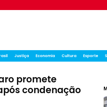
rasil
Justiça
Economia
Cultura
Esporte
aro promete
 após condenação
M