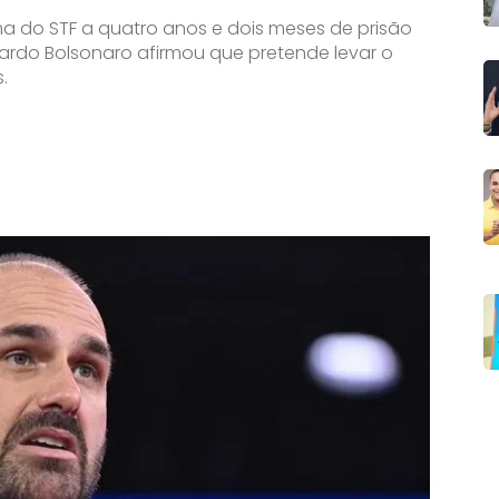
a do STF a quatro anos e dois meses de prisão
ardo Bolsonaro afirmou que pretende levar o
.