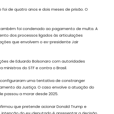
 foi de quatro anos e dois meses de prisão. O
 também foi condenado ao pagamento de multa. A
to dos processos ligados às articulações
s ações que envolvem o ex-presidente Jair
lações de Eduardo Bolsonaro com autoridades
ministros do STF e contra o Brasil.
configuraram uma tentativa de constranger
andamento da Justiça. O caso envolve a atuação do
le passou a morar desde 2025.
firmou que pretende acionar Donald Trump e
 A intenção do ex-deputado é apresentar a decisão