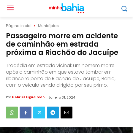
Página inicial
Municípios
Passageiro morre em acidente
de caminhão em estrada
próxima a Riachão do Jacuípe
Tragédia em estrada vicinal: um homem morre
após o caminhão em que estava tombar em
ribanceira perto de Riachão do Jacuípe, Bahia,
com o veículo sendo dirigido por seu primo.
Por
Gabriel Figueiredo
Janeiro 31, 2024