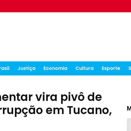
rasil
Justiça
Economia
Cultura
Esporte
ntar vira pivô de
rrupção em Tucano,
M