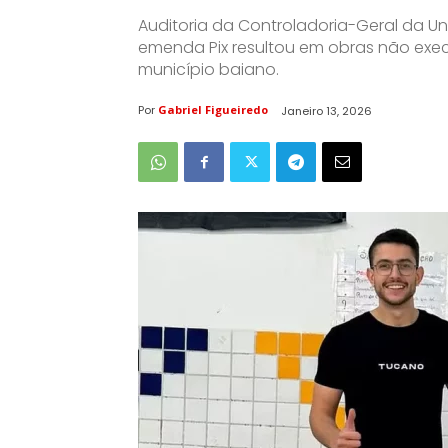
Auditoria da Controladoria-Geral da Un
emenda Pix resultou em obras não ex
município baiano.
Por
Gabriel Figueiredo
Janeiro 13, 2026