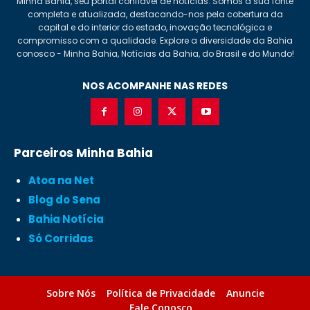
Minha Bahia, seu portal confiável de notícias. Somos a sua fonte
completa e atualizada, destacando-nos pela cobertura da
capital e do interior do estado, inovação tecnológica e
compromisso com a qualidade. Explore a diversidade da Bahia
conosco - Minha Bahia, Notícias da Bahia, do Brasil e do Mundo!
NOS ACOMPANHE NAS REDES
Parceiros Minha Bahia
Atoa na Net
Blog do Sena
Bahia Notícia
Só Corridas
Sobre Nós
Política de Privacidade
Anuncie
Fale Conosco