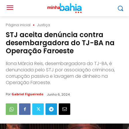
Página inicial
Justiça
STJ aceita denúncia contra
desembargadora do TJ-BA na
Operação Faroeste
Ilona Márcia Reis, desembargadora do TJ-BA, é
denunciada pelo STJ por associação criminosa,
corrupção passiva e lavagem de dinheiro na
Operação Faroeste.
Por
Gabriel Figueiredo
Junho 6, 2024