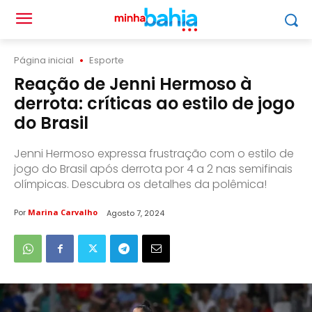
Página inicial
Esporte
Reação de Jenni Hermoso à
derrota: críticas ao estilo de jogo
do Brasil
Jenni Hermoso expressa frustração com o estilo de
jogo do Brasil após derrota por 4 a 2 nas semifinais
olímpicas. Descubra os detalhes da polêmica!
Por
Marina Carvalho
Agosto 7, 2024