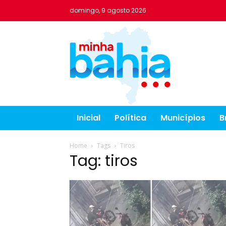
domingo, 9 agosto 2026
Inicial
Política
Municípios
B
Home
Tags
Tiros
Tag: tiros