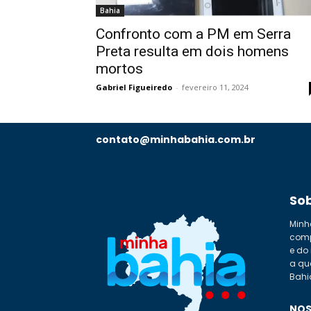
Bahia
Confronto com a PM em Serra
Preta resulta em dois homens
mortos
Gabriel Figueiredo
-
fevereiro 11, 2024
contato@minhabahia.com.br
So
Minh
comp
e do
a qu
Bahi
NOS