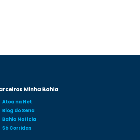
arceiros Minha Bahia
Atoa na Net
Blog do Sena
Bahia Notícia
Só Corridas