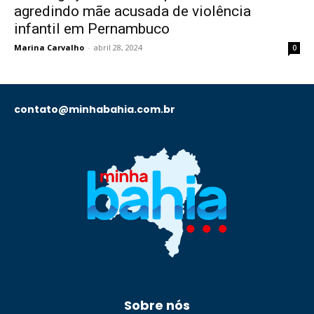
agredindo mãe acusada de violência
infantil em Pernambuco
Marina Carvalho
-
abril 28, 2024
0
contato@minhabahia.com.br
Sobre nós