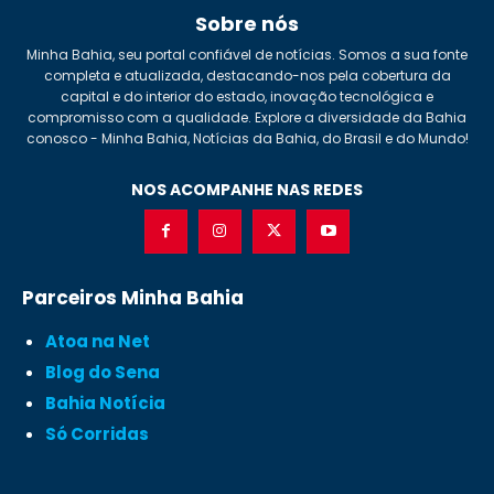
Sobre nós
Minha Bahia, seu portal confiável de notícias. Somos a sua fonte
completa e atualizada, destacando-nos pela cobertura da
capital e do interior do estado, inovação tecnológica e
compromisso com a qualidade. Explore a diversidade da Bahia
conosco - Minha Bahia, Notícias da Bahia, do Brasil e do Mundo!
NOS ACOMPANHE NAS REDES
Parceiros Minha Bahia
Atoa na Net
Blog do Sena
Bahia Notícia
Só Corridas