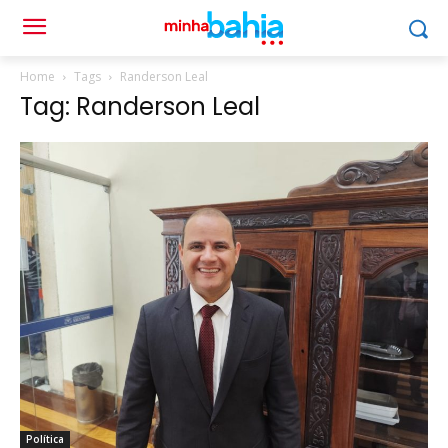
Home
Tags
Randerson Leal
Tag: Randerson Leal
Política