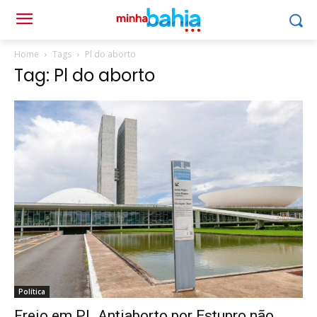
Home
Tags
Pl do aborto
Tag: Pl do aborto
Política
Freio em PL Antiaborto por Estupro não