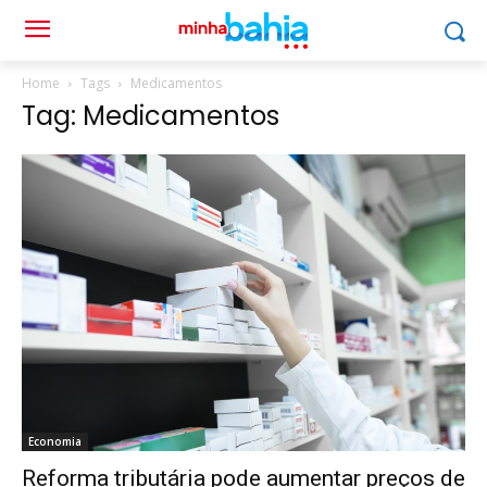
Home
Tags
Medicamentos
Tag: Medicamentos
Economia
Reforma tributária pode aumentar preços de