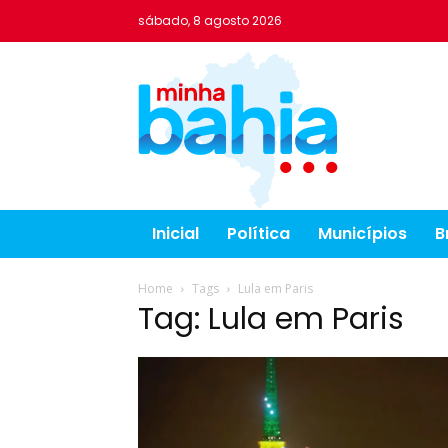
sábado, 8 agosto 2026
Inicial
Política
Municípios
B
Home
Tags
Lula em Paris
Tag: Lula em Paris