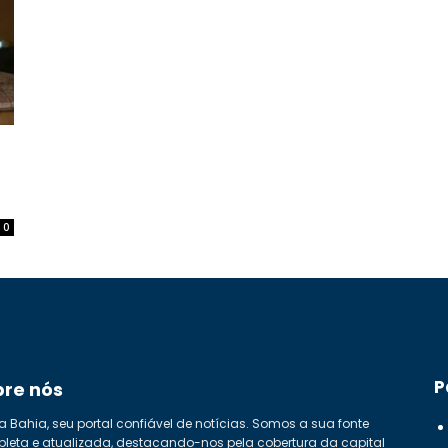
0
P
bre nós
a Bahia, seu portal confiável de notícias. Somos a sua fonte
leta e atualizada, destacando-nos pela cobertura da capital