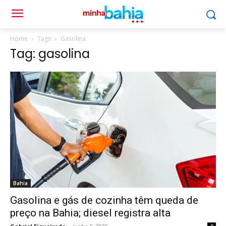
Home
Tags
Gasolina
Tag: gasolina
Bahia
Gasolina e gás de cozinha têm queda de
preço na Bahia; diesel registra alta