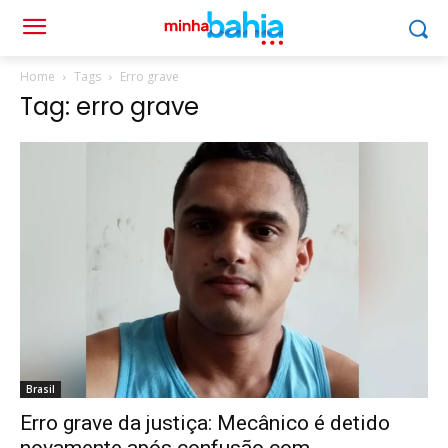
Home
Tags
Erro grave
Tag: erro grave
Brasil
Erro grave da justiça: Mecânico é detido
novamente após confusão com