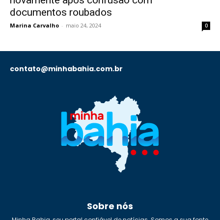
documentos roubados
Marina Carvalho
-
maio 24, 2024
0
contato@minhabahia.com.br
Sobre nós
Minha Bahia, seu portal confiável de notícias. Somos a sua fonte