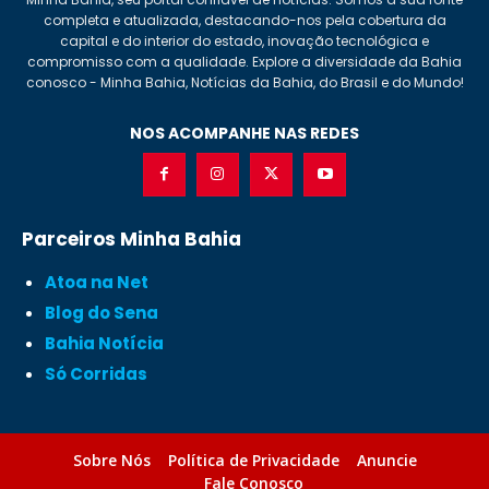
completa e atualizada, destacando-nos pela cobertura da
capital e do interior do estado, inovação tecnológica e
compromisso com a qualidade. Explore a diversidade da Bahia
conosco - Minha Bahia, Notícias da Bahia, do Brasil e do Mundo!
NOS ACOMPANHE NAS REDES
Parceiros Minha Bahia
Atoa na Net
Blog do Sena
Bahia Notícia
Só Corridas
Sobre Nós
Política de Privacidade
Anuncie
Fale Conosco