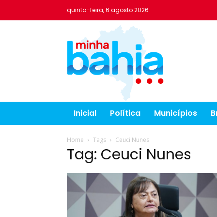
quinta-feira, 6 agosto 2026
Inicial
Política
Municípios
B
Home
Tags
Ceuci Nunes
Tag: Ceuci Nunes