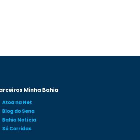
arceiros Minha Bahia
Atoa na Net
Blog do Sena
Bahia Notícia
Só Corridas