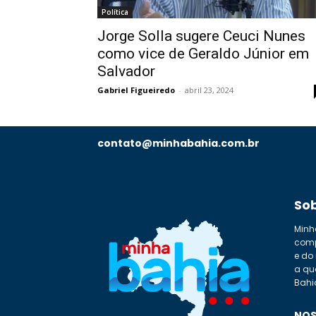
Política
Jorge Solla sugere Ceuci Nunes
como vice de Geraldo Júnior em
Salvador
Gabriel Figueiredo
-
abril 23, 2024
contato@minhabahia.com.br
So
Minh
comp
e do
a qu
Bahi
NOS