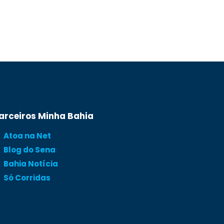
arceiros Minha Bahia
Atoa na Net
Blog do Sena
Bahia Notícia
Só Corridas