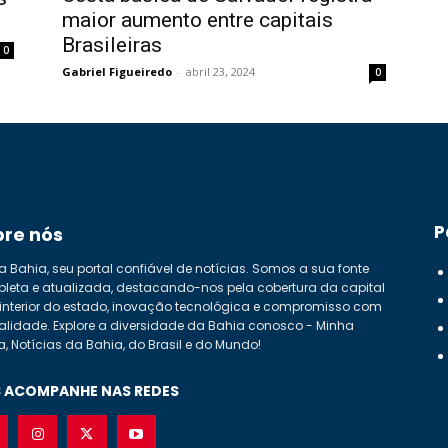
maior aumento entre capitais
Brasileiras
0
Gabriel Figueiredo
-
abril 23, 2024
0
P
bre nós
a Bahia, seu portal confiável de notícias. Somos a sua fonte
leta e atualizada, destacando-nos pela cobertura da capital
 interior do estado, inovação tecnológica e compromisso com
alidade. Explore a diversidade da Bahia conosco - Minha
a, Notícias da Bahia, do Brasil e do Mundo!
 ACOMPANHE NAS REDES