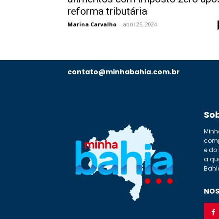
reforma tributária
Marina Carvalho
-
abril 25, 2024
contato@minhabahia.com.br
So
Minh
comp
e do
a qu
Bahi
NOS