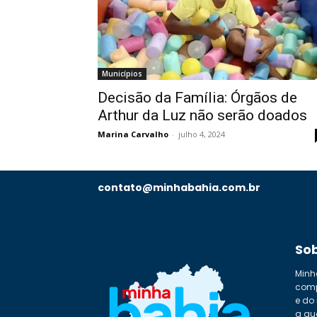
Municípios
Decisão da Família: Órgãos de
Arthur da Luz não serão doados
Marina Carvalho
-
julho 4, 2024
contato@minhabahia.com.br
So
Minh
comp
e do
a qu