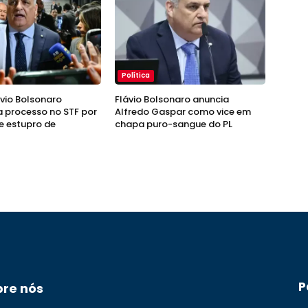
Política
ávio Bolsonaro
Flávio Bolsonaro anuncia
 processo no STF por
Alfredo Gaspar como vice em
e estupro de
chapa puro-sangue do PL
P
bre nós