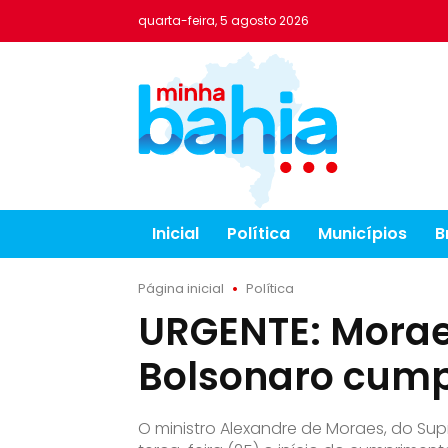
quarta-feira, 5 agosto 2026
Inicial
Política
Municípios
B
Página inicial
Política
URGENTE: Morae
Bolsonaro cump
O ministro Alexandre de Moraes, do Sup