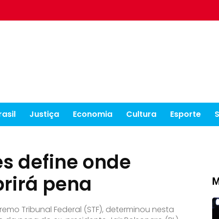
rasil
Justiça
Economia
Cultura
Esporte
s define onde
rirá pena
M
remo Tribunal Federal (STF), determinou nesta