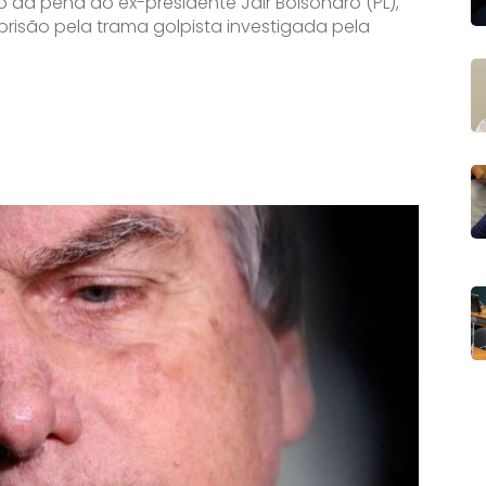
o da pena do ex-presidente Jair Bolsonaro (PL),
risão pela trama golpista investigada pela