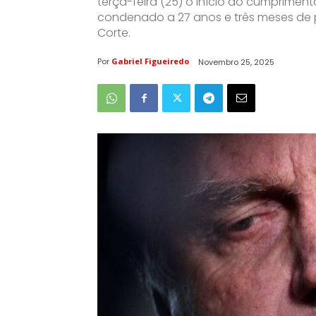
terça-feira (25) o início do cumpriment
condenado a 27 anos e três meses de p
Corte.
Por
Gabriel Figueiredo
Novembro 25, 2025