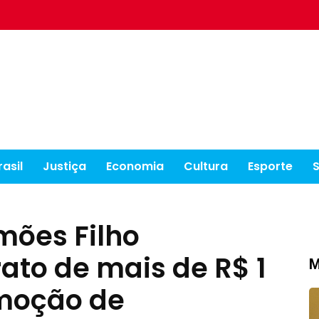
rasil
Justiça
Economia
Cultura
Esporte
imões Filho
ato de mais de R$ 1
M
moção de