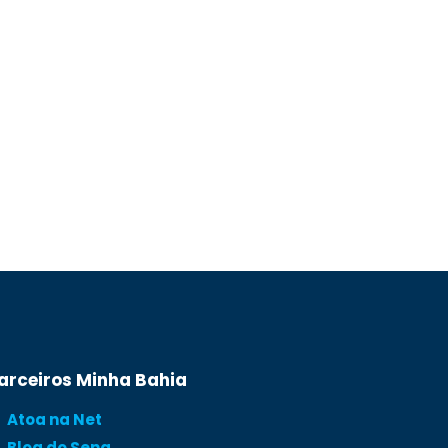
arceiros Minha Bahia
Atoa na Net
Blog do Sena