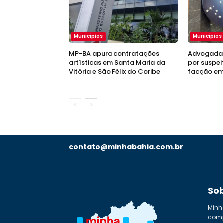
Municípios
Municípios
MP-BA apura contratações
Advogada 
artísticas em Santa Maria da
por suspei
Vitória e São Félix do Coribe
facção em
contato@minhabahia.com.br
So
Minh
comp