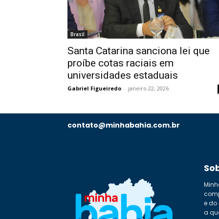
Brasil
Santa Catarina sanciona lei que
proíbe cotas raciais em
universidades estaduais
Gabriel Figueiredo
-
janeiro 22, 2026
contato@minhabahia.com.br
So
Minh
comp
e do
a qu