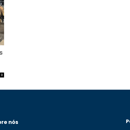
s
0
P
bre nós