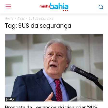
Home
Tags
SUS da segurança
Tag: SUS da segurança
Justiça
Proposta de Lewandowski visa criar ‘SUS