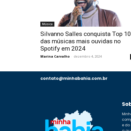
Música
Silvanno Salles conquista Top 10
das músicas mais ouvidas no
Spotify em 2024
Marina Carvalho
-
dezembro 4, 2024
contato@minhabahia.com.br
So
Minh
comp
e do
a qu