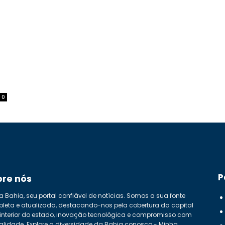
0
P
bre nós
a Bahia, seu portal confiável de notícias. Somos a sua fonte
leta e atualizada, destacando-nos pela cobertura da capital
 interior do estado, inovação tecnológica e compromisso com
alidade. Explore a diversidade da Bahia conosco - Minha