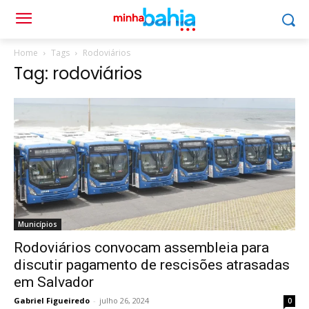
Home
Tags
Rodoviários
Tag: rodoviários
Municípios
Rodoviários convocam assembleia para
discutir pagamento de rescisões atrasadas
em Salvador
Gabriel Figueiredo
-
julho 26, 2024
0