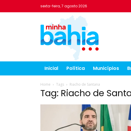
sexta-feira, 7 agosto 2026
Inicial
Política
Municípios
B
Home
Tags
Riacho de Santana
Tag: Riacho de Sant