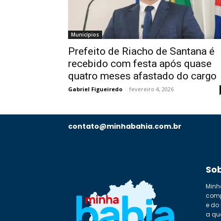
Municípios
Prefeito de Riacho de Santana é
recebido com festa após quase
quatro meses afastado do cargo
Gabriel Figueiredo
-
fevereiro 4, 2026
contato@minhabahia.com.br
So
Minh
comp
e do
a qu