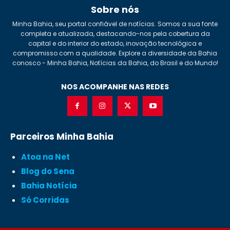
Sobre nós
Minha Bahia, seu portal confiável de notícias. Somos a sua fonte
completa e atualizada, destacando-nos pela cobertura da
capital e do interior do estado, inovação tecnológica e
compromisso com a qualidade. Explore a diversidade da Bahia
conosco - Minha Bahia, Notícias da Bahia, do Brasil e do Mundo!
NOS ACOMPANHE NAS REDES
Parceiros Minha Bahia
Atoa na Net
Blog do Sena
Bahia Notícia
Só Corridas