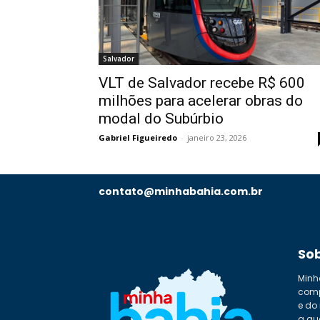
Salvador
VLT de Salvador recebe R$ 600
milhões para acelerar obras do
modal do Subúrbio
Gabriel Figueiredo
-
janeiro 23, 2026
contato@minhabahia.com.br
So
Minh
comp
e do
a qu