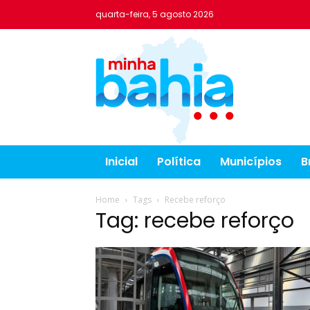
quarta-feira, 5 agosto 2026
Inicial
Política
Municípios
B
Home
Tags
Recebe reforço
Tag: recebe reforço