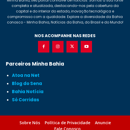
Minha Bahia, seu portal confiável de notícias. Somos a sua fonte
completa e atualizada, destacando-nos pela cobertura da
capital e do interior do estado, inovação tecnológica e
compromisso com a qualidade. Explore a diversidade da Bahia
conosco - Minha Bahia, Notícias da Bahia, do Brasil e do Mundo!
NOS ACOMPANHE NAS REDES
Parceiros Minha Bahia
Atoa na Net
Blog do Sena
Bahia Notícia
Só Corridas
Sobre Nós
Política de Privacidade
Anuncie
Fale Conosco