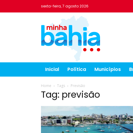
sexta-feira, 7 agosto 2026
Inicial
Política
Municípios
B
Home
Tags
Previsão
Tag: previsão