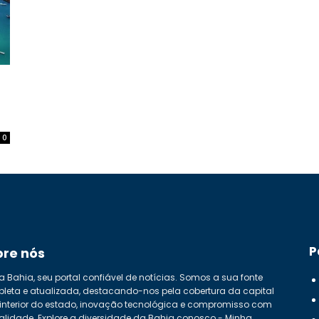
:
0
P
bre nós
a Bahia, seu portal confiável de notícias. Somos a sua fonte
leta e atualizada, destacando-nos pela cobertura da capital
 interior do estado, inovação tecnológica e compromisso com
alidade. Explore a diversidade da Bahia conosco - Minha