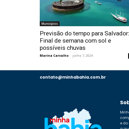
Municípios
Previsão do tempo para Salvador
Final de semana com sol e
possíveis chuvas
Marina Carvalho
-
junho 7, 2024
contato@minhabahia.com.br
So
Minh
comp
e do
a qu