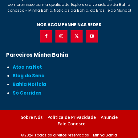
compromisso com a qualidade. Explore a diversidade da Bahia
conosco - Minha Bahia, Notícias da Bahia, do Brasil e do Mundo!
NOS ACOMPANHE NAS REDES
Parceiros Minha Bahia
Atoa na Net
Blog do Sena
Bahia Notícia
Só Corridas
Sobre Nós
Política de Privacidade
Anuncie
Fale Conosco
©2024 Todos os direitos reservados - Minha Bahia