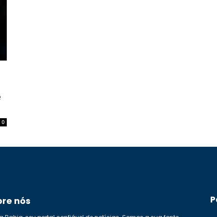
e
0
P
bre nós