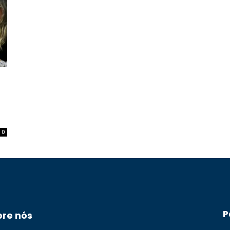
0
P
bre nós