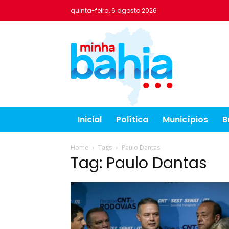
quinta-feira, 6 agosto 2026
Inicial
Política
Municípios
B
Home
Tags
Paulo Dantas
Tag: Paulo Dantas