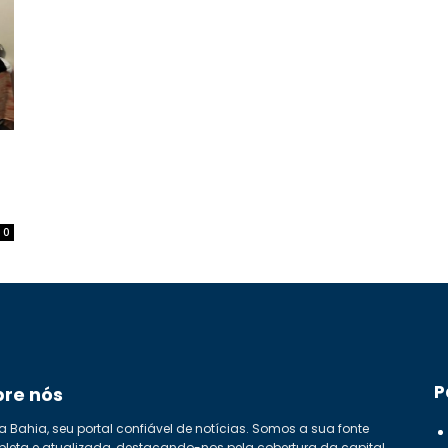
0
P
bre nós
a Bahia, seu portal confiável de notícias. Somos a sua fonte
leta e atualizada, destacando-nos pela cobertura da capital