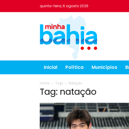
quinta-feira, 6 agosto 2026
Inicial
Política
Municípios
B
Home
Tags
Natação
Tag: natação