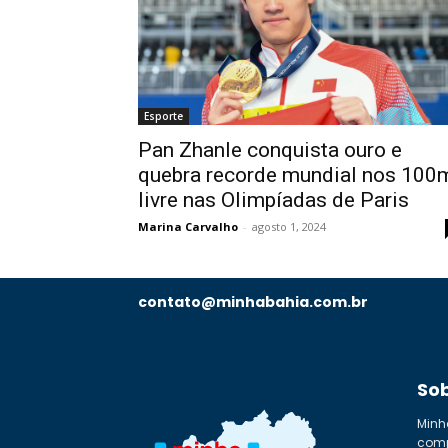
Esporte
Pan Zhanle conquista ouro e
quebra recorde mundial nos 100
livre nas Olimpíadas de Paris
Marina Carvalho
-
agosto 1, 2024
contato@minhabahia.com.br
So
Minh
comp