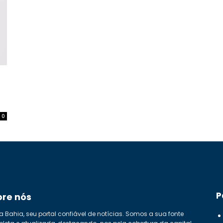
0
P
bre nós
a Bahia, seu portal confiável de notícias. Somos a sua fonte