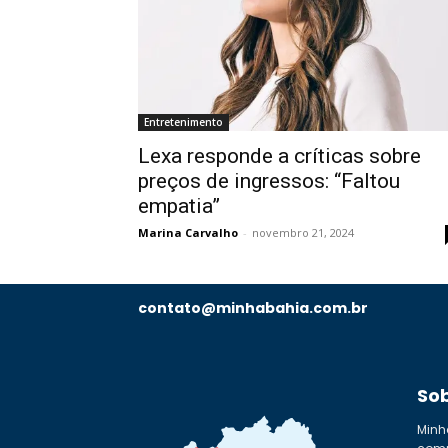
Entretenimento
Lexa responde a críticas sobre
preços de ingressos: “Faltou
empatia”
Marina Carvalho
-
novembro 21, 2024
contato@minhabahia.com.br
So
Minh