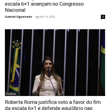
escala 6×1 avançam no Congresso
Nacional
Gabriel Figueiredo
-
agosto 15, 2025
0
Política
Roberta Roma justifica voto a favor do fim
da escala 6×1 e defende equilíbrio nas