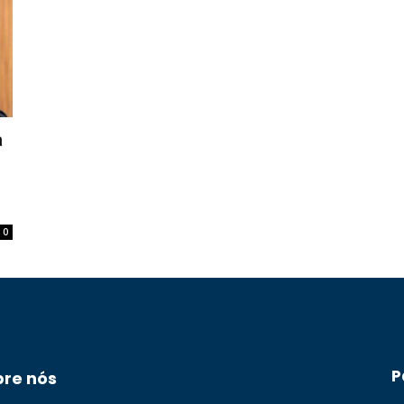
a
0
P
bre nós