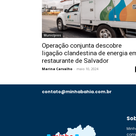
Municípios
Operação conjunta descobre
ligação clandestina de energia e
restaurante de Salvador
Marina Carvalho
-
maio 10, 2024
contato@minhabahia.com.br
So
Minh
comp