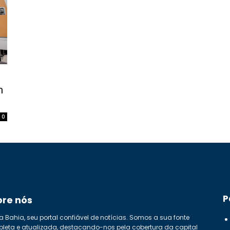
m
0
P
bre nós
a Bahia, seu portal confiável de notícias. Somos a sua fonte
leta e atualizada, destacando-nos pela cobertura da capital